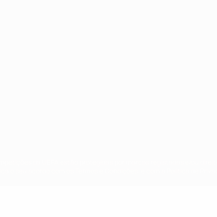
no
Português
ompetições da UEFA estão protegidas por marcas registadas e/ou direi
lica o seu acordo com os Termos e Condições, e com a Política de Priva