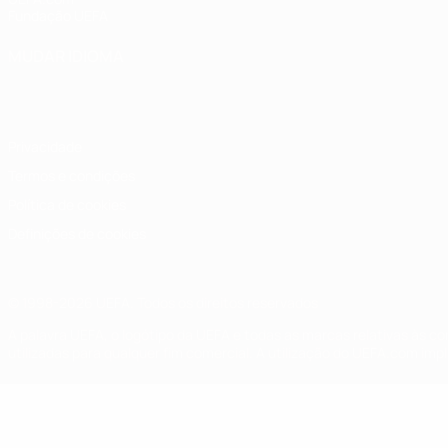
Fundação UEFA
MUDAR IDIOMA
Português
English
Français
Deutsch
Русский
Español
Italia
Privacidade
Termos e condições
Política de cookies
Definições de cookies
© 1998-2026 UEFA. Todos os direitos reservados
A palavra UEFA, o logótipo da UEFA e todas as marcas relativas às c
utilizadas para qualquer fim comercial. A utilização do UEFA.com imp