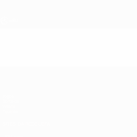
Saltar
para
o
conteúdo
principal
UEFA Sub-17
Vídeos
Resumos
UEFA Sub-17
Jogos
Sorteios
Vídeos
Equipas
SITES' DA REDE UEFA
UEFA.com