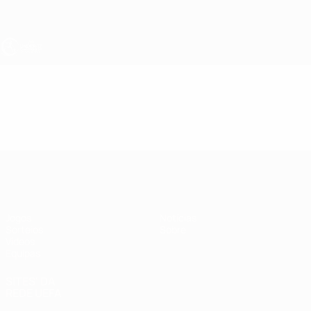
Saltar
para
o
conteúdo
principal
UEFA Sub-17
Vídeos
Destaques
UEFA Sub-17
Jogos
Notícias
Sorteios
Sobre
Vídeos
Equipas
SITES' DA
REDE UEFA