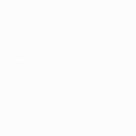
UEFA.com
Fundação
UEFA
MUDAR IDIOMA
Português
English
Français
Deutsch
Русский
Español
Italiano
Português
Privacidade
Termos e condições
Política de cookies
Definições de cookies
© 1998-2026 UEFA. Todos os direitos reservados
A palavra UEFA, o logótipo da UEFA e todas as marcas relativas às
competições da UEFA estão protegidas por marcas registadas e/ou
direitos de autor da UEFA. As referidas marcas registadas não
podem ser utilizadas para qualquer fim comercial. A utilização do