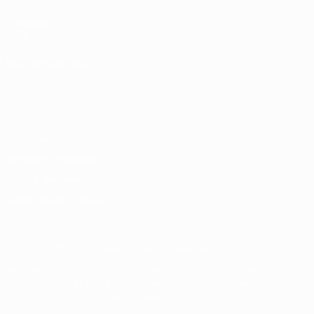
UEFA.com
Fundação
UEFA
MUDAR IDIOMA
Português
English
Français
Deutsch
Русский
Español
Italiano
Português
Privacidade
Termos e condições
Política de cookies
Definições de cookies
© 1998-2026 UEFA. Todos os direitos reservados
A palavra UEFA, o logótipo da UEFA e todas as marcas relativas às
competições da UEFA estão protegidas por marcas registadas e/ou
direitos de autor da UEFA. As referidas marcas registadas não
podem ser utilizadas para qualquer fim comercial. A utilização do