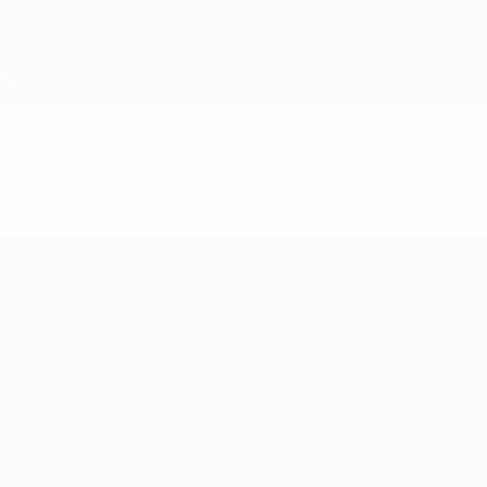
Saltar
para
o
conteúdo
principal
UEFA Sub-17
Vídeos
Destaques
UEFA Sub-17
Jogos
Notícias
Sorteios
Sobre
Vídeos
Equipas
SITES' DA
REDE UEFA