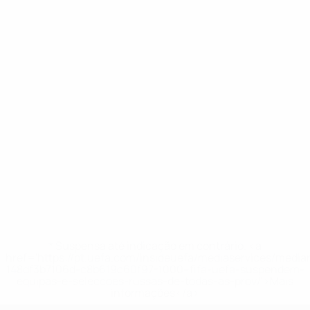
* Suspensa até indicação em contrário. <a
href='https://pt.uefa.com/insideuefa/mediaservices/medi
148df3b7106d-c8b619c60f97-1000--fifa-uefa-suspendem-
equipas-e-seleccoes-russas-de-todas-as-prov/'>Mais
informações</a>