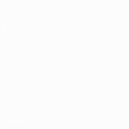
UEFA Sub-17
Jogos
Notícias
Sorteios
Sobre
Vídeos
Equipas
SITES' DA
REDE UEFA
UEFA.com
Fundação
UEFA
MUDAR IDIOMA
Português
English
Français
Deutsch
Русский
Español
Italiano
Português
Privacidade