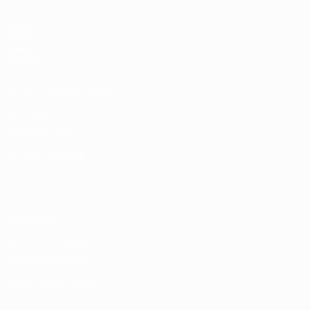
Jogos
Sorteios
Vídeos
Equipas
SITES' DA REDE UEFA
UEFA.com
Fundação UEFA
MUDAR IDIOMA
Português
English
Français
Deutsch
Русский
Español
Italia
Privacidade
Termos e condições
Política de cookies
Definições de cookies