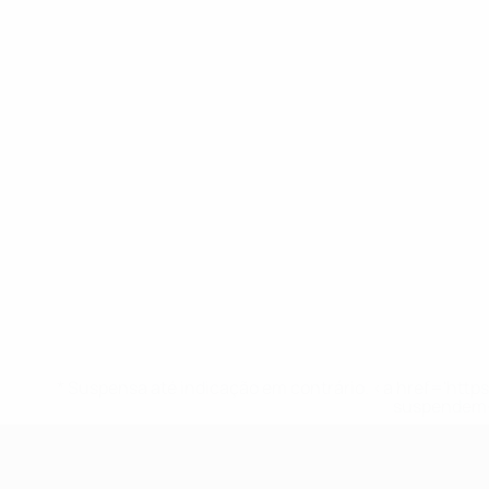
* Suspensa até indicação em contrário. <a href='ht
suspendem-
UEFA Sub-17