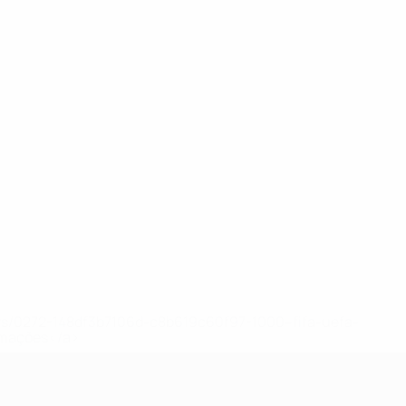
ews/0272-148df3b7106d-c8b619c60f97-1000--fifa-uefa-
rmações</a>