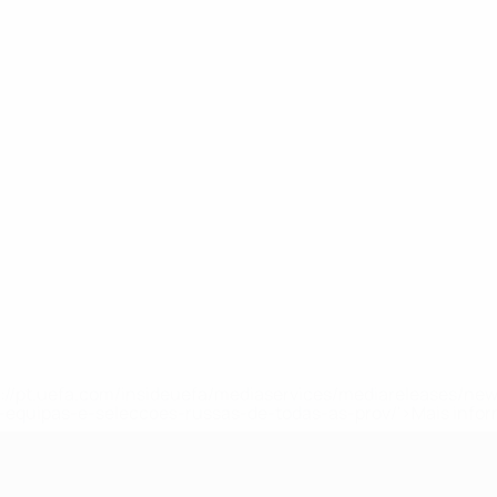
tps://pt.uefa.com/insideuefa/mediaservices/mediareleases/n
equipas-e-seleccoes-russas-de-todas-as-prov/'>Mais info