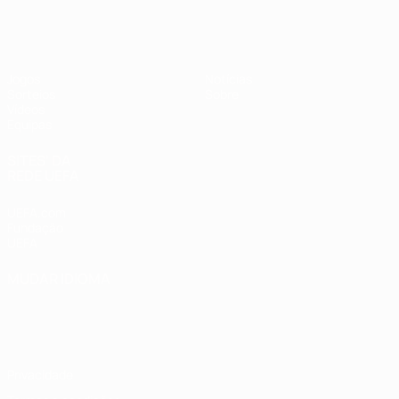
UEFA Sub-17
Jogos
Notícias
Sorteios
Sobre
Vídeos
Equipas
SITES' DA
REDE UEFA
UEFA.com
Fundação
UEFA
MUDAR IDIOMA
Português
English
Français
Deutsch
Русский
Español
Italiano
Português
Privacidade