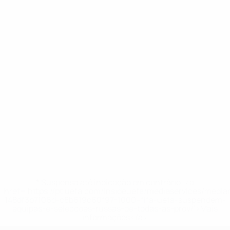
* Suspensa até indicação em contrário. <a
href='https://pt.uefa.com/insideuefa/mediaservices/medi
148df3b7106d-c8b619c60f97-1000--fifa-uefa-suspendem-
equipas-e-seleccoes-russas-de-todas-as-prov/'>Mais
informações</a>