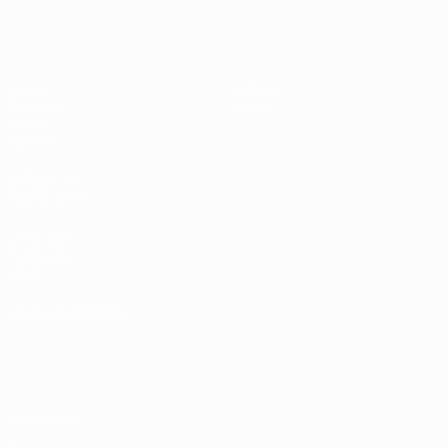
UEFA Sub-17
Jogos
Notícias
Sorteios
Sobre
Vídeos
Equipas
SITES' DA
REDE UEFA
UEFA.com
Fundação
UEFA
MUDAR IDIOMA
Português
English
Français
Deutsch
Русский
Español
Italiano
Português
Privacidade