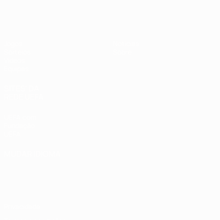
UEFA Sub-17
Jogos
Notícias
Sorteios
Sobre
Vídeos
Equipas
SITES' DA
REDE UEFA
UEFA.com
Fundação
UEFA
MUDAR IDIOMA
Português
English
Français
Deutsch
Русский
Español
Italiano
Português
Privacidade