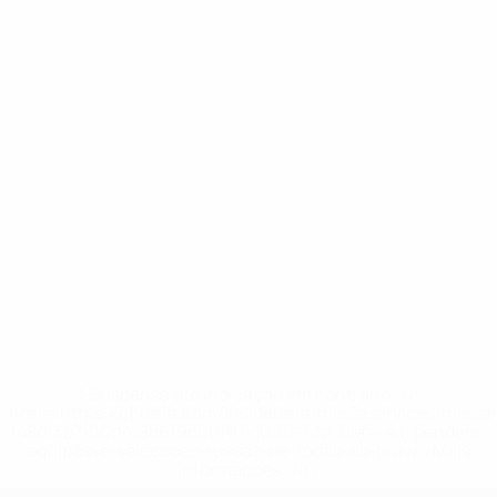
* Suspensa até indicação em contrário. <a
href='https://pt.uefa.com/insideuefa/mediaservices/medi
148df3b7106d-c8b619c60f97-1000--fifa-uefa-suspendem-
equipas-e-seleccoes-russas-de-todas-as-prov/'>Mais
informações</a>