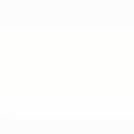
ews/0272-148df3b7106d-c8b619c60f97-1000--fifa-uefa-
rmações</a>