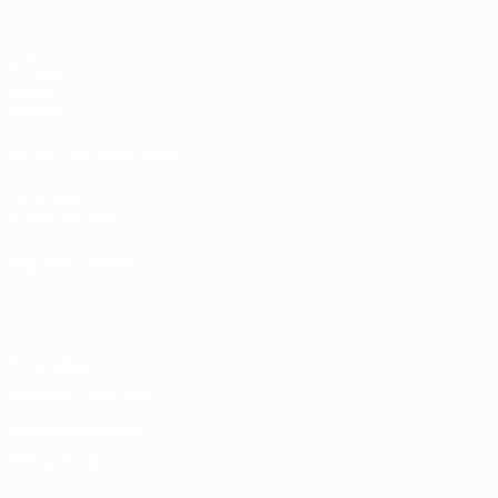
Jogos
Sorteios
Vídeos
Equipas
SITES' DA REDE UEFA
UEFA.com
Fundação UEFA
MUDAR IDIOMA
Português
English
Français
Deutsch
Русский
Español
Italia
Privacidade
Termos e condições
Política de cookies
Definições de cookies