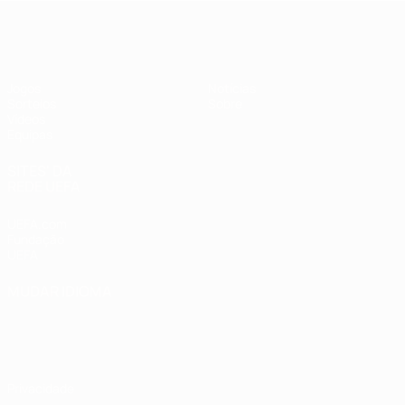
UEFA Sub-17
Jogos
Notícias
Sorteios
Sobre
Vídeos
Equipas
SITES' DA
REDE UEFA
UEFA.com
Fundação
UEFA
MUDAR IDIOMA
Português
English
Français
Deutsch
Русский
Español
Italiano
Português
Privacidade