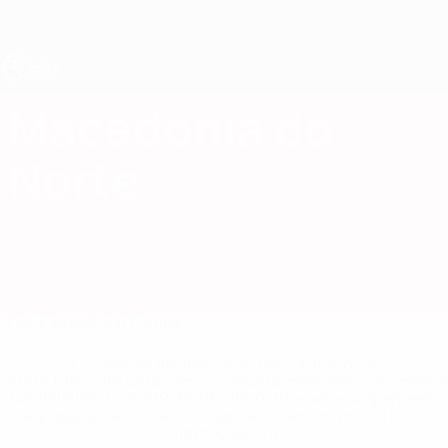
Saltar
para
o
conteúdo
principal
UEFA Sub-17
Macedónia do
Macedónia do Norte UEFA Sub-17 2027
Norte
Geral
Jogos
Estat.
Equipa
* Suspensa até indicação em contrário. <a
href='https://pt.uefa.com/insideuefa/mediaservices/medi
148df3b7106d-c8b619c60f97-1000--fifa-uefa-suspendem-
equipas-e-seleccoes-russas-de-todas-as-prov/'>Mais
informações</a>