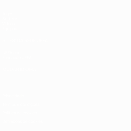
Jogos
Sorteios
Vídeos
Equipas
SITES' DA REDE UEFA
UEFA.com
Fundação UEFA
MUDAR IDIOMA
Português
English
Français
Deutsch
Русский
Español
Italia
Privacidade
Termos e condições
Política de cookies
Definições de cookies