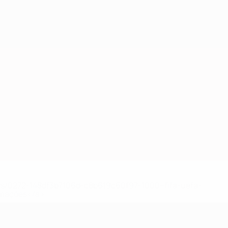
ews/0272-148df3b7106d-c8b619c60f97-1000--fifa-uefa-
rmações</a>