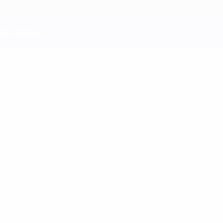
Sem dados para este jogador