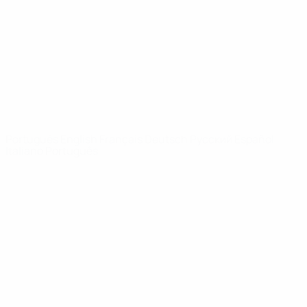
Notícias
Sobre
SITES' DA
REDE UEFA
UEFA.com
Fundação
UEFA
MUDAR IDIOMA
Português
English
Français
Deutsch
Русский
Español
Italiano
Português
Privacidade
Termos e condições
Política de cookies
Definições de cookies
© 1998-2026 UEFA. Todos os direitos reservados