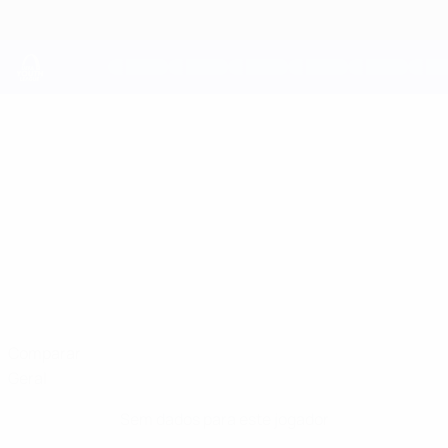
Saltar
para
o
conteúdo
principal
UEFA Youth League
DANIEL RUBIO
Daniel Rubio Estatísticas
Atleti
Comparar
Geral
Sem dados para este jogador