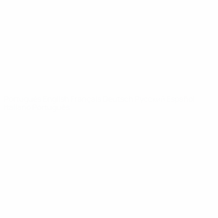
Notícias
Sobre
SITES' DA
REDE UEFA
UEFA.com
Fundação
UEFA
MUDAR IDIOMA
Português
English
Français
Deutsch
Русский
Español
Italiano
Português
Privacidade
Termos e condições
Política de cookies
Definições de cookies
© 1998-2026 UEFA. Todos os direitos reservados