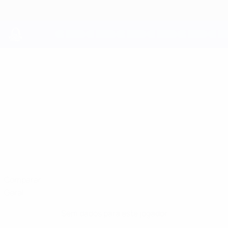
Saltar
para
o
conteúdo
principal
UEFA Youth League
TIAGO SILVA
Tiago Silva Estatísticas
Porto
Portugal
Comparar
Geral
Sem dados para este jogador