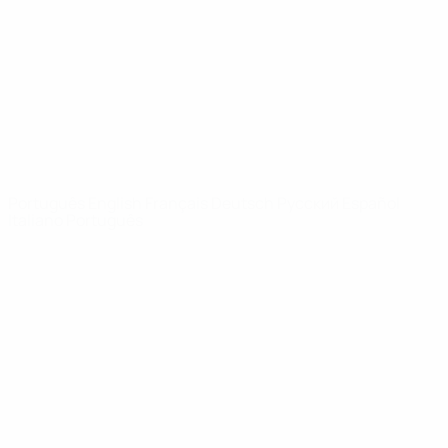
Notícias
Sobre
SITES' DA
REDE UEFA
UEFA.com
Fundação
UEFA
MUDAR IDIOMA
Português
English
Français
Deutsch
Русский
Español
Italiano
Português
Privacidade
Termos e condições
Política de cookies
Definições de cookies
© 1998-2026 UEFA. Todos os direitos reservados