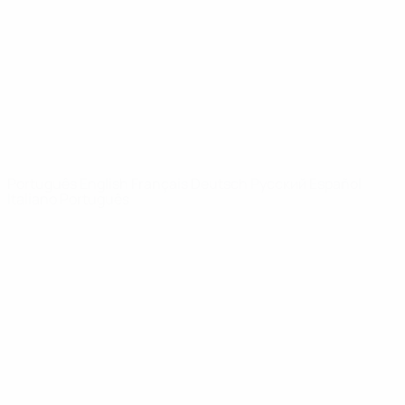
Notícias
Sobre
SITES' DA
REDE UEFA
UEFA.com
Fundação
UEFA
MUDAR IDIOMA
Português
English
Français
Deutsch
Русский
Español
Italiano
Português
Privacidade
Termos e condições
Política de cookies
Definições de cookies
© 1998-2026 UEFA. Todos os direitos reservados