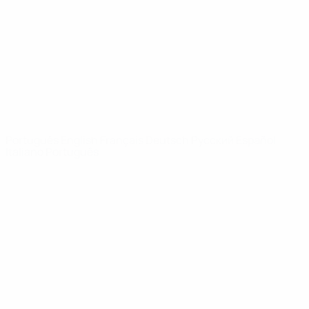
Notícias
Sobre
SITES' DA
REDE UEFA
UEFA.com
Fundação
UEFA
MUDAR IDIOMA
Português
English
Français
Deutsch
Русский
Español
Italiano
Português
Privacidade
Termos e condições
Política de cookies
Definições de cookies
© 1998-2026 UEFA. Todos os direitos reservados