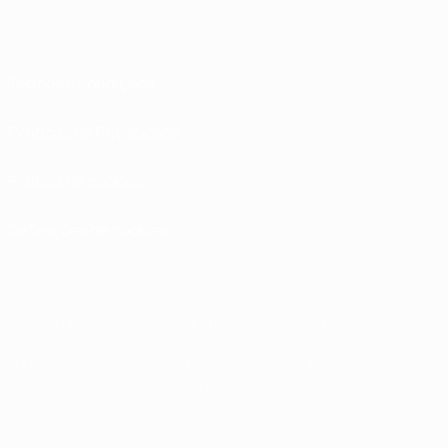
Termos e condições
Políticas de Privacidade
Política de cookies
Definições de cookies
© 1998-2026 UEFA. Todos os direitos reservados
A palavra UEFA, o logótipo da UEFA e todas as marcas relativas às competições
da UEFA estão protegidas por marcas registadas e/ou direitos de autor da
UEFA. As referidas marcas registadas não podem ser utilizadas para qualquer
fim comercial. A utilização do UEFA.com implica o seu acordo com os Termos e
Condições, e com a Política de Privacidade.