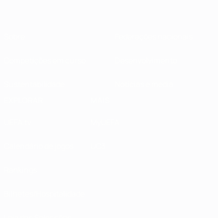
Sobre
Federações nacionais
Competições em curso
Desenvolvimento
Sustentabilidade
Notícias e media
EXPLORAR
MAIS
UEFA.tv
MyUEFA
Calendário de jogos
UC3
Rankings
Bilhetes/Hospitalidade
Loja das Selecções