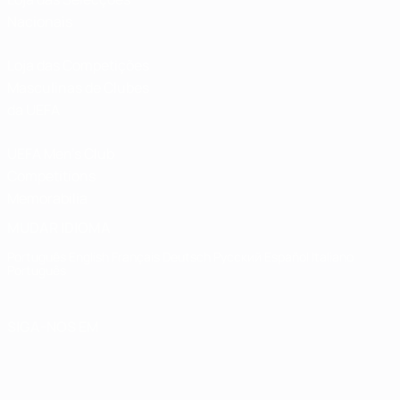
Nacionais
Loja das Competições
Masculinas de Clubes
da UEFA
UEFA Men's Club
Competitions
Memorabilia
MUDAR IDIOMA
Português
English
Français
Deutsch
Русский
Español
Italiano
Português
SIGA-NOS EM