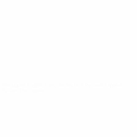
Vídeos
História
Notícias
Sobre
SITES' DA
REDE UEFA
UEFA.com
Fundação
UEFA
MUDAR IDIOMA
Português
English
Français
Deutsch
Русский
Español
Italiano
Português
Privacidade
Termos e condições
Política de cookies
Definições de cookies