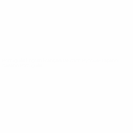
Notícias
Sobre
SITES' DA
REDE UEFA
UEFA.com
Fundação
UEFA
MUDAR IDIOMA
Português
English
Français
Deutsch
Русский
Español
Italiano
Português
Privacidade
Termos e condições
Política de cookies
Definições de cookies
© 1998-2026 UEFA. Todos os direitos reservados