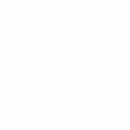
Notícias
Sobre
SITES' DA
REDE UEFA
UEFA.com
Fundação
UEFA
MUDAR IDIOMA
Português
English
Français
Deutsch
Русский
Español
Italiano
Português
Privacidade
Termos e condições
Política de cookies
Definições de cookies