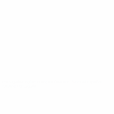
UEFA Youth League
Vídeos
História
Notícias
Sobre
SITES' DA
REDE UEFA
UEFA.com
Fundação
UEFA
MUDAR IDIOMA
Português
English
Français
Deutsch
Русский
Español
Italiano
Português
Privacidade
Termos e condições