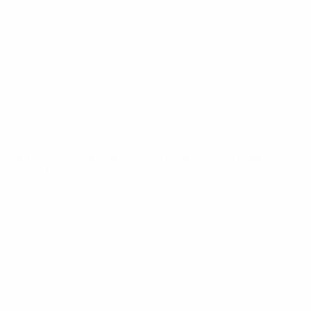
Vídeos
História
Notícias
Sobre
SITES' DA
REDE UEFA
UEFA.com
Fundação
UEFA
MUDAR IDIOMA
Português
English
Français
Deutsch
Русский
Español
Italiano
Português
Privacidade
Termos e condições
Política de cookies
Definições de cookies