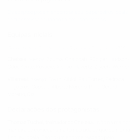
Os adeptos podem encontrar aqui os parceiros locais
de transmissão quando forem confirmados
.
Equipas iniciais
Chelsea bate o Real Madrid na Supertaça Europeia de 1998
Chelsea
: Mendy; Zouma, Chalobah, Rüdiger; Hudson-
Odoi, Kanté, Kovačić, Alonso; Havertz, Ziyech; Werner
Villarreal
: Asenjo; Foyth, Albiol, Pau Torres, Pedraza;
Trigueros, Capoue, Alberto Moreno; Pino, Gerard
Moreno, Dia
Declarações dos protagonistas
Thomas Tuchel, treinador do Chelsea
: "Não há melhor
maneira de começar uma temporada do que com uma
final europeia! Tenho um enorme respeito pelo