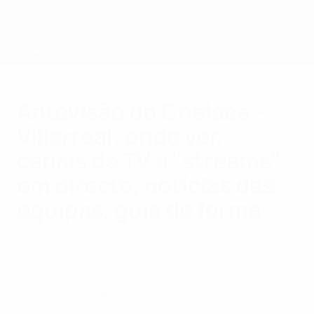
Saltar
para
o
conteúdo
principal
Supertaça Europeia
Antevisão do Chelsea -
Villarreal: onde ver,
canais de TV e "streams"
em directo, notícias das
equipas, guia de forma
quarta-feira, 11 de agosto de 2021
O Chelsea defronta o Villarreal na
Supertaça Europeia de 2021: tudo o que
precisa de saber.