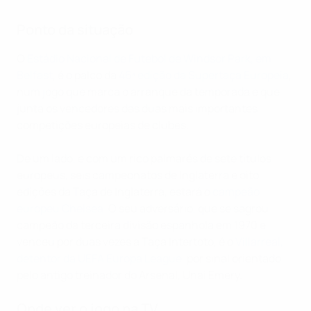
Ponto da situação
O
Estádio Nacional de Futebol de Windsor Park, em
Belfast
, é o palco da
46ª edição da Supertaça Europeia
,
num jogo que marca o arranque da temporada e que
junta os vencedores das duas mais importantes
competições europeias de clubes.
De um lado, e com um rico palmarés de sete títulos
europeus, seis campeonatos de Inglaterra e oito
edições da Taça de Inglaterra, estará o
campeão
europeu Chelsea
. O seu adversário, que se sagrou
campeão da terceira divisão espanhola em 1970 e
venceu por duas vezes a Taça Intertoto, é o
Villarreal,
detentor da UEFA Europa League
, por sinal orientado
pelo antigo treinador do Arsenal, Unai Emery.
Onde ver o jogo na TV