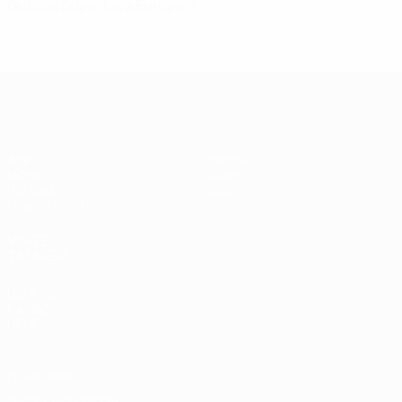
Quiz da Supertaça Europeia
Supertaça Europeia
Jogo
História
Vídeos
Sobre
Notícias
Loja
Guia de eventos
VISITE
TAMBÉM
UEFA.com
Fundação
UEFA
Privacidade
Termos e condições