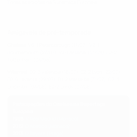
Todas as edições da Supertaça Europeia
Amigáveis de pré-temporada
Chelsea
: V6-1 Peterborough (17/07), V2-1
Bournemouth (27/07), V2-1 Arsenal (01/08), E2-2
Tottenham (04/08)
Villarreal
: D2-3 Valencia (16/07), E2-2 Lyon (22/07),
E0-0 Levante (29/07), D1-2 Marseille (31/07), D2-3
Leicester (04/08), E2-2 Leeds (07/08)
Participações do Chelsea na Supertaça
Europeia
1998
:
V Real Madrid (Mónaco)
2012
:
D Atlético (Mónaco)
2013
:
D Bayern (Praga)