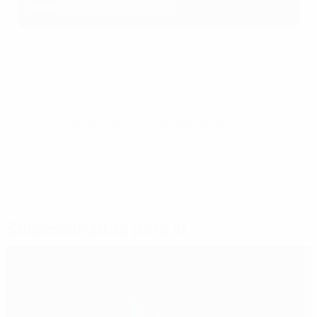
2019
:
D Liverpool (Istambul)
© 1998-2026 UEFA. All rights reserved.
Última actualização: quarta-feira, 11 de agosto de 2021
Seleccionados para si