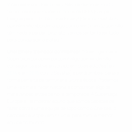
Villarreal e por Unai Emery. Não vai demorar muito
tempo para que mudem o nome da UEFA Europa
League para o Troféu Unai Emery! Ele é incrível. Acho
que eles vão abordar o jogo com o sentimento que não
têm nada a perder. Dito isto, vamos tentar fazer tudo
para conquistar o troféu."
Unai Emery, treinador do Villarreal
: "Quero ganhar a
Supertaça Europeia porque é algo que ainda não
consegui. Já estive envolvido em duas edições [em
2014
e em
2015
com o Sevilha] e perdi ambas. Seria a
forma perfeita de terminar a última época. Podemos,
uma vez mais, fazer história e conquistar algo de
maravilhoso antes da nova temporada. A Supertaça
Europeia vai mostrar aquilo que somos capazes de
fazer contra uma equipa de topo como o Chelsea, o
campeão europeu em título e, para mim, a melhor
equipa do mundo."