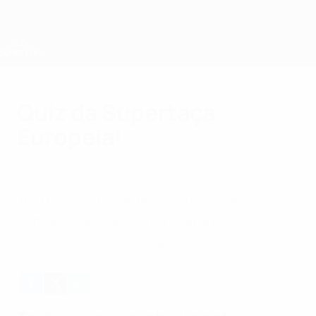
Saltar
para
o
conteúdo
principal
Supertaça Europeia
Quiz da Supertaça
Europeia!
terça-feira, 20 de julho de 2021
Teste os seus conhecimentos sobre a
competição que marca o arranque da
época europeia de clubes.