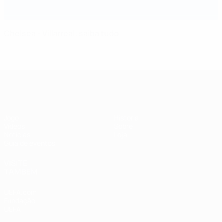
Chelsea - Villarreal: saiba tudo
Supertaça Europeia
Jogo
História
Vídeos
Sobre
Notícias
Loja
Guia de eventos
VISITE
TAMBÉM
UEFA.com
Fundação
UEFA