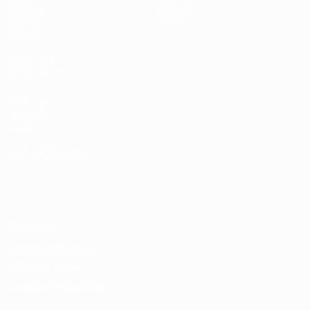
Sorteios
História
Grupos
Sobre
Vídeos
SITES' DA
REDE UEFA
UEFA.com
Fundação
UEFA
MUDAR IDIOMA
Português
English
Français
Deutsch
Русский
Español
Italiano
Português
Privacidade
Termos e condições
Política de cookies
Definições de cookies