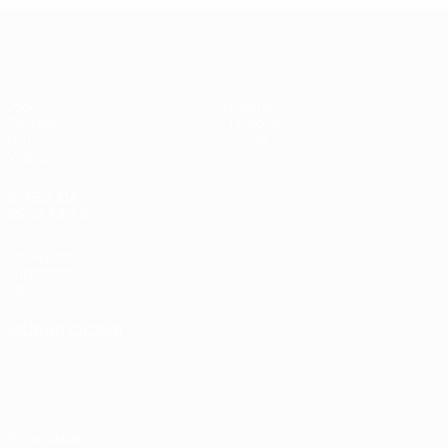
UEFA Futsal Champions League
Jogos
Equipas
Sorteios
História
Grupos
Sobre
Vídeos
SITES' DA
REDE UEFA
UEFA.com
Fundação
UEFA
MUDAR IDIOMA
Português
English
Français
Deutsch
Русский
Español
Italiano
Português
Privacidade