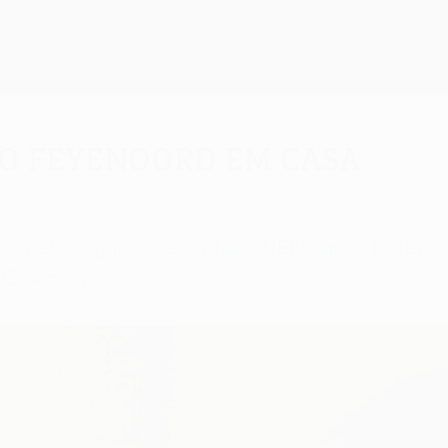
do Feyenoord em casa
u pela segunda vez a Taça UEFA, após bater o Do
 UEFA.com.