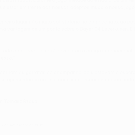
ue estar em frente aos nossos adeptos muda o nosso jogo.
terceiro lugar não muito satisfatório no campeonato, ao pa
uma vantagem de um ponto sobre o Bayer 04 Leverkusen. E R
grado campeão alemão”, comentou o antigo internacional da
cesso.”
o abriram as garrafas de champanhe, pois estavam à esper
 se apresentaram na final com uma desconcentração nada h
om Tomasz Rząsa.
, 27 de novembro de 2012