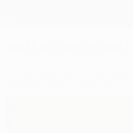
Saltar
para
o
App oficial da UEFA Europa League
conteúdo
Resultados em directo e estatísticas
principal
UEFA Europa League
Rząsa recorda vitória 
segunda-feira, 7 de maio de 2012
Foi há uma década que o Feyenoord conquisto
Tomasz Rząsa jogou nesse dia e conta-o ao