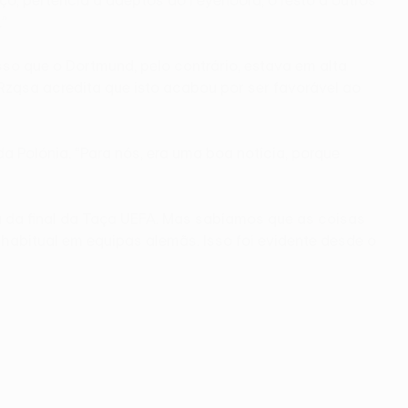
”
sso que o Dortmund, pelo contrário, estava em alta
ząsa acredita que isto acabou por ser favorável ao
 Polónia. “Para nós, era uma boa notícia, porque
a da final da Taça UEFA. Mas sabíamos que as coisas
abitual em equipas alemãs. Isso foi evidente desde o