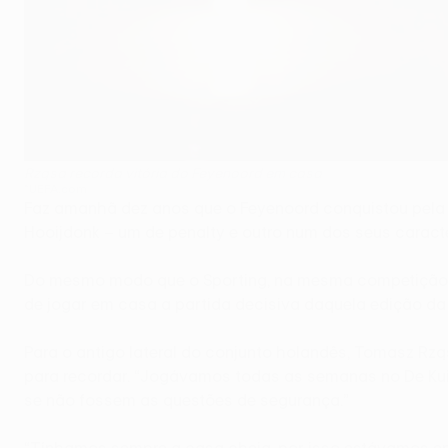
Rząsa recorda vitória do Feyenoord em casa
©UEFA.com
Faz amanhã dez anos que o Feyenoord conquistou pela s
Hooijdonk – um de penalty e outro num dos seus caracter
Do mesmo modo que o Sporting, na mesma competição m
de jogar em casa a partida decisiva daquela edição da
Para o antigo lateral do conjunto holandês, Tomasz Rzą
para recordar. “Jogávamos todas as semanas no De Kuip
se não fossem as questões de segurança.”
“Tínhamos sempre a casa cheia, por isso estávamos ent