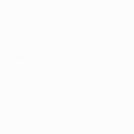
adeptos. Mas os nossos eram os mais ruidosos. Claro q
A equipa de Bert van Marwijk chegou à final depois do 
depois de ter conquistado o título da Bundesliga com 
Feyenoord.
“Sabíamos que, três dias antes, o Dortmund se tinha sa
sabíamos o que era jogar logo a seguir a um grande su
“Eles disseram que, depois de vencer a Bundesliga, nã
nem sempre correm assim. A folga era de tal ordem que
início…”.
Veja o vídeo acima para ouvir a entrevista completa c
© 1998-2026 UEFA. All rights reserved.
Última actualização: terça-feira