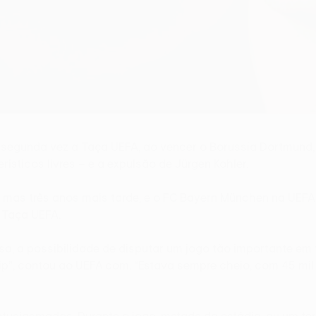
egunda vez a Taça UEFA, ao vencer o Borussia Dortmund, p
ísticos livres – e a expulsão de Jürgen Kohler.
as três anos mais tarde, e o FC Bayern München na UEFA 
 Taça UEFA.
sa, a possibilidade de disputar um jogo tão importante em
”, contou ao UEFA.com. “Estava sempre cheio, com 45 mil 
usiasmados. Durante o jogo, metade do estádio, ou um terç