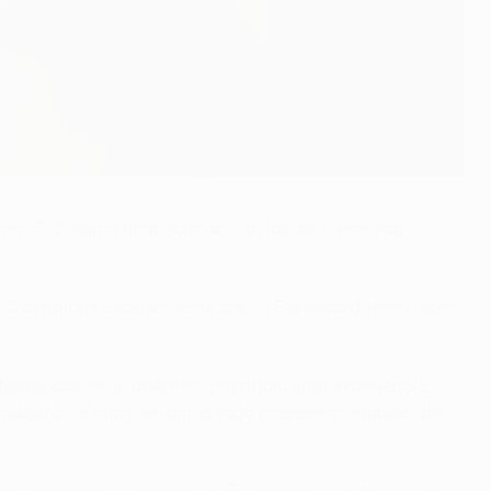
or 3-2, numa final com dois golos de Pierre van
Champions League deste ano, o Feyenoord teve o luxo
 frente aos seus adeptos constituiu uma experiência
adeptos, e mais teriam estado presentes naquele dia
o, pertencia a adeptos do Feyenoord, o resto a outros