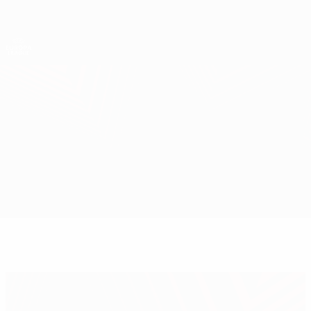
Saltar
para
o
App oficial da UEFA Europa League
Obtenha
conteúdo
Resultados em directo e estatísticas
principal
UEFA Europa League
Liverpool vs Villarreal
Geral
Informação do jogo