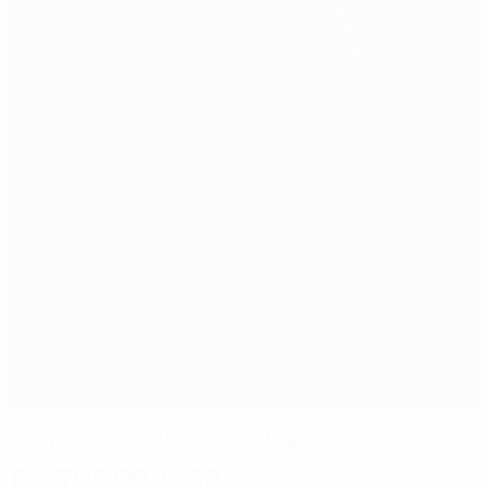
Liverpool afunda Villarreal e atinge final
Factos do jogo