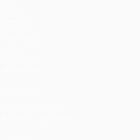
Jogos
UEFA.tv
Sorteios
Passatempos
Estatísticas
VISITE TAMBÉM
UEFA.com
Fundação UEFA
MUDAR IDIOMA
Português
English
Français
Deutsch
Русский
Español
Ital
SIGA-NOS EM
Descarregue a app oficial
Privacidade