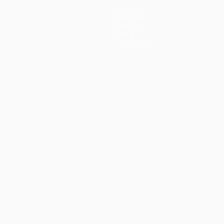
Equipas
Notícias
História
Sobre
Loja (clubes)
iano
Português