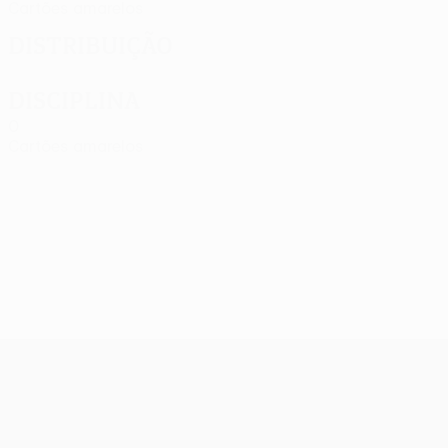
Cartões amarelos
Distribuição
Disciplina
0
Cartões amarelos
UEFA Europa League