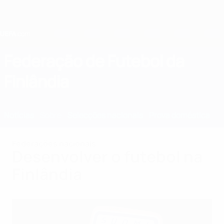
Saltar
para
o
conteúdo
principal
Home
Federação de Futebol da
Finlândia
FIN
Notícias
Sobre
Selecções nacionais
Prova doméstica
Federações nacionais
Desenvolver o futebol na
Finlândia