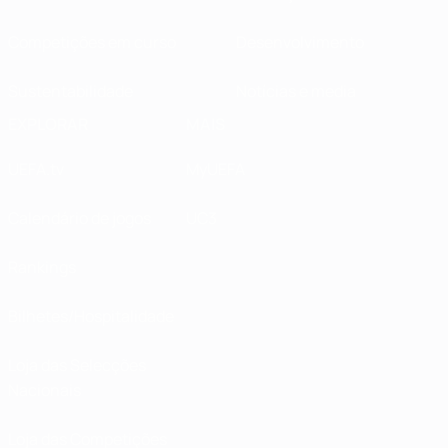
Competições em curso
Desenvolvimento
Sustentabilidade
Notícias e media
EXPLORAR
MAIS
UEFA.tv
MyUEFA
Calendário de jogos
UC3
Rankings
Bilhetes/Hospitalidade
Loja das Selecções
Nacionais
Loja das Competições