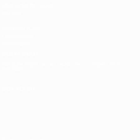
Masculinas de Clubes
da UEFA
UEFA Men's Club
Competitions
Memorabilia
MUDAR IDIOMA
Português
English
Français
Deutsch
Русский
Español
Italiano
Português
SIGA-NOS EM