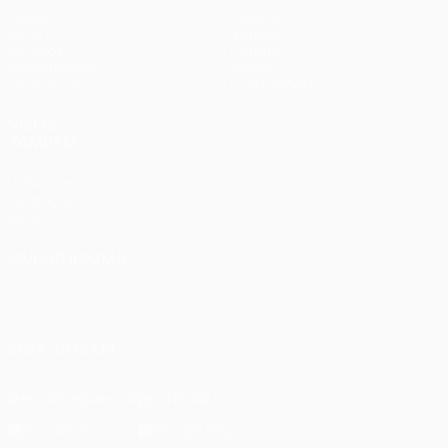
Jogos
Equipas
UEFA.tv
Notícias
Sorteios
História
Passatempos
Sobre
Estatísticas
Loja (clubes)
VISITE
TAMBÉM
UEFA.com
Fundação
UEFA
MUDAR IDIOMA
Português
English
Français
Deutsch
Русский
Español
Italiano
Português
SIGA-NOS EM
Descarregue a app oficial