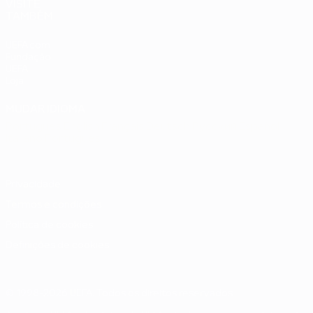
VISITE
TAMBÉM
UEFA.com
Fundação
UEFA
Loja
MUDAR IDIOMA
Português
English
Français
Deutsch
Русский
Español
Italiano
Português
Privacidade
Termos e condições
Política de cookies
Definições de cookies
© 1998-2026 UEFA. Todos os direitos reservados