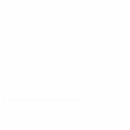
A competição em números
Estatísticas
Melhores
Mais
importantes
marcadores
presenças