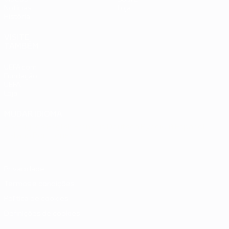
Notícias
Loja
História
VISITE
TAMBÉM
UEFA.com
Fundação
UEFA
Loja
MUDAR IDIOMA
Português
English
Français
Deutsch
Русский
Español
Italiano
Português
Privacidade
Termos e condições
Política de cookies
Definições de cookies