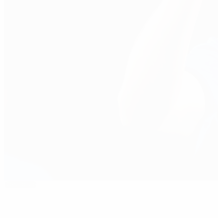
Destaque
A caminhada da Itália rumo à glória no EURO 20