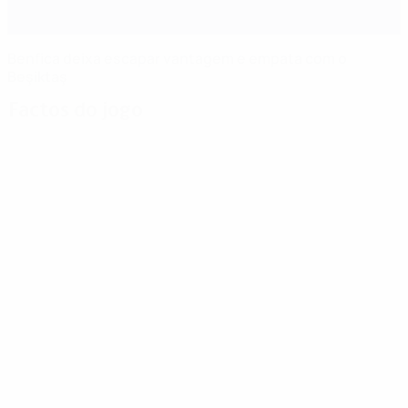
Benfica deixa escapar vantagem e empata com o
Beşiktaş
Factos do jogo