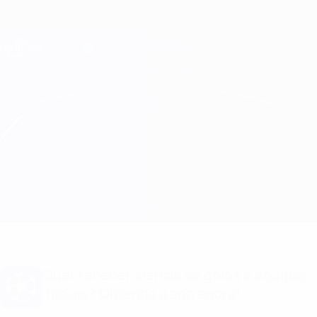
Saltar
para
o
Oficial da Champions League
Obtenha
conteúdo
Resultados em directo e Fantasy
principal
UEFA Champions League
Beşiktaş vs Benfica
Geral
Actualizações
Informação do jogo
Quer receber alertas de golos e equipas
iniciais? Obtenha a app agora!