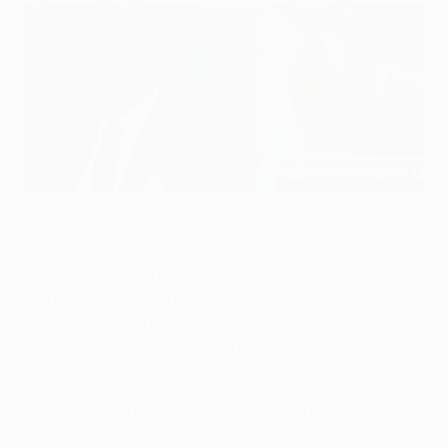
Şenol Güneş espera que o seu Beşiktaş dê seguimento ao bom
momento que atravessa na prova e ultrapasse o Benfica na
classificação do grupo
©AFP/Getty Images
Líder do Grupo B a par do Nápoles, o Benfica visita na
quinta jornada o terreno do Beşiktaş que, depois de
somar quatro pontos nos dois jogos frente aos
italianos, segue firme na luta por um lugar nos oitavos-
de-final.
• Com sete pontos ao fim de quatro jornadas, tantos
como o Nápoles, o Benfica sela o apuramento com