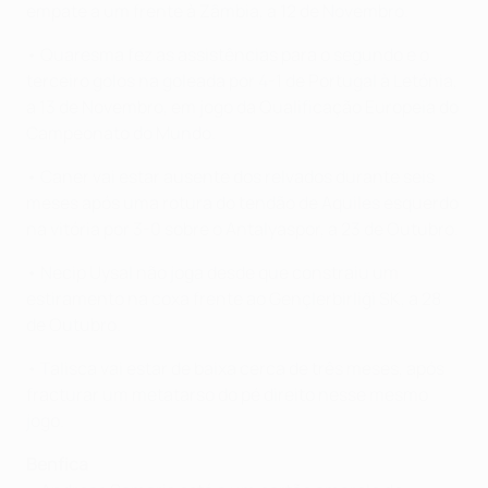
empate a um frente à Zâmbia, a 12 de Novembro.
• Quaresma fez as assistências para o segundo e o
terceiro golos na goleada por 4-1 de Portugal à Letónia,
a 13 de Novembro, em jogo da Qualificação Europeia do
Campeonato do Mundo.
• Caner vai estar ausente dos relvados durante seis
meses após uma rotura do tendão de Aquiles esquerdo
na vitória por 3-0 sobre o Antalyaspor, a 23 de Outubro.
• Necip Uysal não joga desde que constraiu um
estiramento na coxa frente ao Gençlerbirliği SK, a 28
de Outubro.
• Talisca vai estar de baixa cerca de três meses, após
fracturar um metatarso do pé direito nesse mesmo
jogo.
Benfica