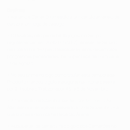
Beşiktaş
• Adriano e Caner Erkin estão a um cartão amarelo de
cumprir um jogo de castigo.
• O Beşiktaş não perde há 16 jogos, no tempo
regulamentar, em 2016/17 (V9 E7), apesar de ter sido
derrotado por 3-0 pelo Galatasaray, após desempate
por grandes penalidades, na SuperTaça da Turquia, a
13 de Agosto.
• No seu primeiro jogo como titular esta temporada,
Rhodolfo marcou o golo inaugural na vitória caseira
por 2-1 sobre o Trabzonspor AŞ, a 5 de Novembro.
• A formação de Istambul perdeu por 4-1 com o AZ
Alkmaar numamigável realizado a 12 de Novembro – a
sua primeira derrota na Beşiktaş Arena.
• Aboubakar, de penalty, fez o golo dos Camarões no