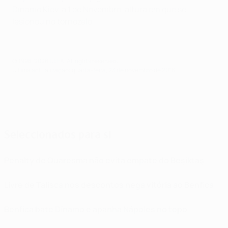
Dínamo Kiev, a 1 de Novembro, altura em que se
lesionou no tornozelo.
© 1998-2026 UEFA. All rights reserved.
Última actualização: quarta-feira, 23 de novembro de 2016
Seleccionados para si
Penalty de Quaresma não evita empate do Beşiktaş
Livre de Talisca nos descontos nega vitória ao Benfica
Benfica bate Dínamo e apanha Nápoles no topo