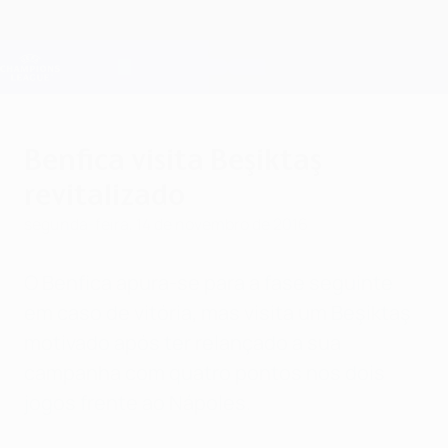
Saltar
para
o
Oficial da Champions League
Obtenha
conteúdo
Resultados em directo e Fantasy
principal
UEFA Champions League
Benfica visita Beşiktaş
revitalizado
segunda-feira, 14 de novembro de 2016
O Benfica apura-se para a fase seguinte
em caso de vitória, mas visita um Beşiktaş
motivado após ter relançado a sua
campanha com quatro pontos nos dois
jogos frente ao Nápoles.