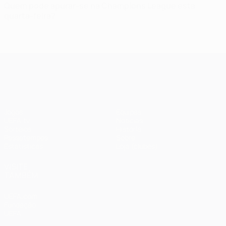
Quem pode apurar-se na Champions League esta
quarta-feira?
UEFA Champions League
Jogos
Equipas
UEFA.tv
Notícias
Sorteios
História
Passatempos
Sobre
Estatísticas
Loja (clubes)
VISITE
TAMBÉM
UEFA.com
Fundação
UEFA