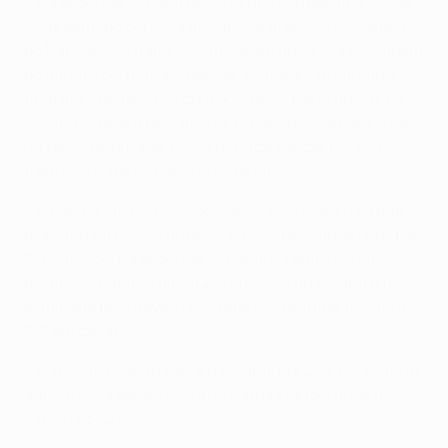
• Na
segunda jornada deste Grupo B
, o Benfica viu-se
surpreendido por uma avalanche ofensiva no campo
do Nápoles. Os italianos chegaram aos 4-0 à passagem
do minuto 58, mas as "águias" tornaram o marcador
final mais respeitável com dois golos perto do fim. As
coisas correram bem melhor na deslocação seguinte,
na terceira jornada, pois o Benfica
vencer por 2-0
frente ao Dínamo Kiev, na Ucrânia
.
• A equipa lusa venceu dois dos cinco jogos fora que
disputou na edição anterior da competição, ambos por
2-1:
Atlético, na segunda jornada
, e
Zenit, nos oitavos-
de-final
. Empatou ainda 2-2 em casa do Astana e foi
eliminada pelo Bayern nos quartos-de-final (
0-1 fora
,
2-2 em casa
).
• O
triunfo caseiro sobre o Astana, por 2-0
, em 2015/16,
aumentou a série invicta na ronda inaugural para
cinco (V3 E2).