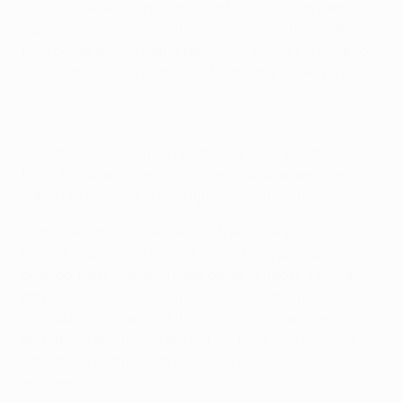
uma vitória, enquanto um triunfo do Beşiktaş permitirá
aos turcos garantirem a passagem aos oitavos-de-
final desde que os napolitanos não vençam o Dínamo
Kiev no outro jogo desta quinta jornada do Grupo B.
• Trata-se, pois, do momento ideal para a formação
turca tentar a primeira vitória em casa de sempre
sobre um adversário português em jogos oficiais.
• Fora de portas, o seu registo frente a equipas
portuguesas é bem melhor, como ficou provado
quando, na primeira jornada deste Grupo B, Talisca,
emprestado ao Beşiktaş pelo Benfica em Agosto,
marcou de livre, ao cair do pano, o golo que valeu o
empate 1-1 dos turcos em Lisboa. Esse foi o primeiro
embate de sempre entre as duas equipas nos palcos
europeus.