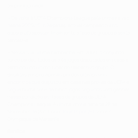
terceira jornada.
• De volta à UEFA Champions League pela primeira vez
desde 2009/10, o Beşiktaş, actual campeão turco,
espera ultrapassar finalmente a fase de grupos à sexta
tentativa.
• Nessa sua última campanha, em 2009, o conjunto
turco perdeu todos os três jogos disputados em casa e
terminou no último lugar do respectivo grupo. O
Beşiktaş venceu apenas um dos últimos seis
encontros que disputou em casa nas provas da UEFA e
segue numa série de cinco jogos seguidos sem ganhar
nessa condição em fases de grupos da UEFA
Champions League. A última vitória data de 28 de
Novembro de 2007, num
triunfo por 2-1
sobre o
Olympique de Marseille.
Benfica