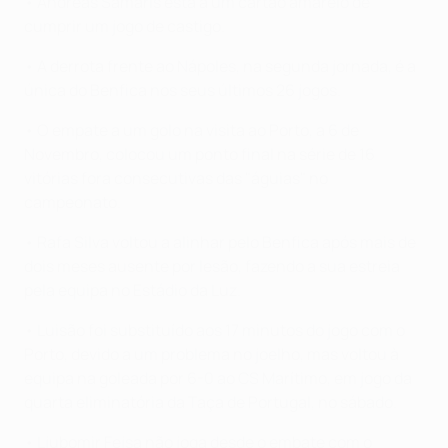
• Andreas Samaris está a um cartão amarelo de
cumprir um jogo de castigo.
• A derrota frente ao Nápoles, na segunda jornada, é a
única do Benfica nos seus últimos 26 jogos.
• O empate a um golo na visita ao Porto, a 6 de
Novembro, colocou um ponto final na série de 16
vitórias fora consecutivas das "águias" no
campeonato.
• Rafa Silva voltou a alinhar pelo Benfica após mais de
dois meses ausente por lesão, fazendo a sua estreia
pela equipa no Estádio da Luz.
• Luisão foi substituído aos 17 minutos do jogo com o
Porto, devido a um problema no joelho, mas voltou à
equipa na goleada por 6-0 ao CS Marítimo, em jogo da
quarta eliminatória da Taça de Portugal, no sábado.
• Ljubomir Fejsa não joga desde o embate com o