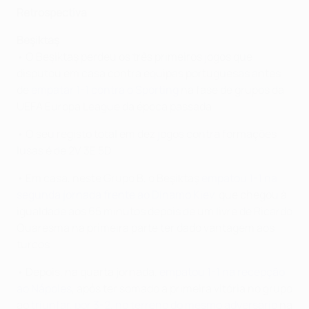
Retrospectiva
Beşiktaş
• O Beşiktaş perdeu os três primeiros jogos que
disputou em casa contra equipas portuguesas antes
de
empatar 1-1 contra o Sporting
na fase de grupos da
UEFA Europa League da época passada.
• O seu registo total em dez jogos contra formações
lusas é de 2V 3E 5D.
• Em casa, neste Grupo B, o Beşiktaş
empatou 1-1 na
segunda jornada frente ao Dínamo Kiev
, que chegou à
igualdade aos 65 minutos depois de um livre de Ricardo
Quaresma na primeira parte ter dado vantagem aos
turcos.
• Depois, na quarta jornada,
empatou 1-1 na recepção
ao Nápoles
, após ter somado a primeira vitória no grupo
ao
triunfar, por 3-2, no terreno do mesmo adversário
na