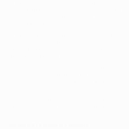
• O Benfica também encontrou um adversário turco
na fase de grupos da época passada, tendo
perdido por
2-1 no terreno do Galatasaray
e
vencido a formação
turca pelo mesmo resultado em Lisboa
.
• O Benfica eliminou o Trabzonspor AŞ, orientado por
Şenol Güneş, actual treinador do Beşiktaş, com um
resultado total de 3-1 (
2-0 em casa
,
1-1 fora
), na
terceira pré-eliminatória de 2011/12.
• Nas meias-finais da UEFA Europa League 2012/13, o
Benfica derrotou o Fenerbahçe SK por 3-2 no total das
duas mãos (
0-1 fora
,
3-1 em casa
) rumo à final,
perdida
depois por 2-1 frente ao Chelsea FC
.
• O registo global da equipa portuguesa diante de
clubes turcos é de 5V 3E 4D; em solo turco é de 0V 2E
3D.
Ligações entre treinadores e jogadores