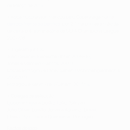
de Março de 2014.
• Atiba Hutchinson marcou pelo Copenhaga numa
derrota frente ao Benfica
, por 2-1, na primeira mão da
terceira pré-eliminatória da UEFA Champions League
2007/08.
• Jogaram juntos:
Júlio Cesar e Quaresma (Inter, 2008–10)
Jonas e Marcelo (Santos, 2007)
Kostas Mitroglou e Olcay Şahan (Mönchengladbach II,
2006/07)
Mitroglou e Kerim Frei (Fulham, 2013/14)
• Colegas de selecção:
Ljubomir Fejsa e Duško Tošić (Sérvia)
Júlio César, Luisão, Jonas e Adriano (Brasil)
Eliseu, Pizzi, Rafa e Quaresma (Portugal)
Factos do jogo