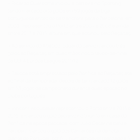
• Ricardo Quaresma iniciou a carreira no Sporting,
tendo marcado oito golos em 59 jogos da Liga
portuguesa antes de se transferir para o Barcelona, em
2003. Representou o Porto entre 2004 e 2008 e ainda
entre 2013 e 2015, altura em que assinou pelo Beşiktaş.
• Ao serviço do Atlético, Eduardo Salvio marcou três
golos ao Beşiktaş em duas mãos nos oitavos-de-final
da UEFA Europa League 2011/12.
• Talisca está emprestado pelo Benfica ao Beşiktaş até
ao final da temporada, depois de ter marcado 12 golos
em 53 jogos de campeonato durante duas épocas no
clube português.
• Vincent Aboubakar representou o Porto entre 2014 e
2016, e marcou o golo decisivo no triunfo em casa do
Benfica na época passada, com Júlio César na baliza.
Também marcou o golo dos Camarões na derrota
diante de Portugal, por 5-1, num amigável realizado a 5