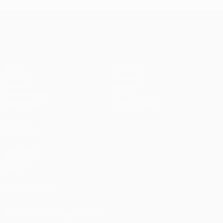
UEFA Champions League
Jogos
Equipas
UEFA.tv
Notícias
Sorteios
História
Passatempos
Sobre
Estatísticas
Loja (clubes)
VISITE
TAMBÉM
UEFA.com
Fundação
UEFA
SIGA-NOS EM
Descarregue a app oficial