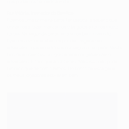
que podíamos ter dado a volta.
Rui Vitória, treinador do Benfica
Fizemos uma primeira parte fantástica, a saber o que
tínhamos a fazer, marcámos três golos e fomos muito
fortes. Na segunda parte, entrámos bem, mas não
fizemos o 4-0 e acabamos por dar oxigénio ao
adversário, que acreditou e conseguiu o empate. Neste
tipo de ambientes, um golo acaba por galvanizar o
adversário. E foi o que aconteceu. Mais isso não pode
retirar o que de bom fizemos. Do ponto de vista geral,
os meus jogadores estiveram bem.