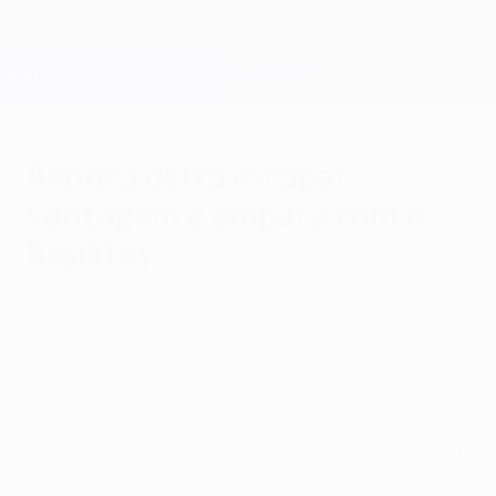
Saltar
para
o
Oficial da Champions League
Obtenha
conteúdo
Resultados em directo e Fantasy
principal
UEFA Champions League
Benfica deixa escapar
vantagem e empata com o
Beşiktaş
quarta-feira, 23 de novembro de 2016
A vencer ao intervalo em Istambul por 3-0,
o Benfica não conseguiu travar a resposta
do Beşiktaş e ambas as equipas viram
adiado o apuramento para a última jornada.