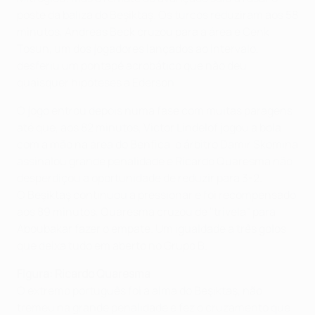
poste da baliza do Beşiktaş. Os turcos reduziram aos 58
minutos, Andreas Beck cruzou para a área e Cenk
Tosun, um dos jogadores lançados ao intervalo,
desferiu um pontapé acrobático que não deu
quaisquer hipóteses a Ederson.
O jogo entrou depois numa fase com muitas paragens
até que, aos 82 minutos, Victor Lindelöf jogou a bola
com a mão na área do Benfica. o árbitro Damir Skomina
assinalou grande penalidade e Ricardo Quaresma não
desperdiçou a oportunidade de reduzir para 3-2.
O Beşiktaş continuou a pressionar e foi recompensado
aos 89 minutos, Quaresma cruzou de "trivela" para
Aboubakar fazer o empate. Um igualdade a três golos
que deixa tudo em aberto no Grupo B.
Figura: Ricardo Quaresma
O extremo português foi a alma do Beşiktaş, não
tremeu na grande penalidade e fez o cruzamento que