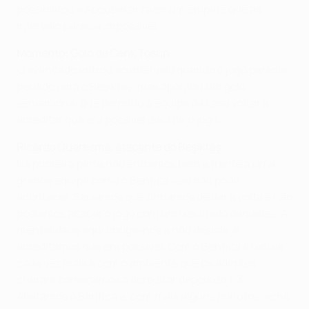
possibilitou a Aboubakar fazer um empate que ao
intervalo parecia impossível.
Momento: Golo de Cenk Tosun
O avançado entrou ao intervalo quando o jogo parecia
perdido para o Beşiktaş, mas apontou um golo
sensacional que permitiu à equipa da casa voltar a
acreditar que era possível discutir o jogo.
Ricardo Quaresma, atacante do Beşiktaş
Na primeira parte não entrámos bem e frente a uma
grande equipa como o Benfica isso não pode
acontecer. Sabíamos que tínhamos de dar a volta e não
podíamos acabar o jogo com um resultado daqueles. A
mentalidade aqui obriga-nos a não desistir e
acreditámos que era possível. Com o Benfica a recuar
cada vez mais e com o ambiente que os adeptos
criaram começámos a acreditar depois do 1-3.
Abafámos o Benfica e, com mais alguns minutos, acho