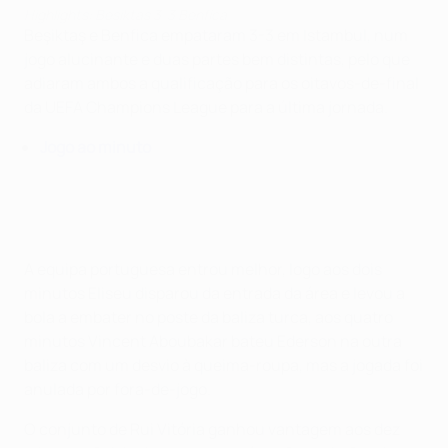
Highlights: Besiktas 3-3 Benfica
Beşiktaş e Benfica empataram 3-3 em Istambul, num
jogo alucinante e duas partes bem distintas, pelo que
adiaram ambos a qualificação para os oitavos-de-final
da UEFA Champions League para a última jornada.
Jogo ao minuto
A equipa portuguesa entrou melhor, logo aos dois
minutos Eliseu disparou da entrada da área e levou a
bola a embater no poste da baliza turca, aos quatro
minutos Vincent Aboubakar bateu Ederson na outra
baliza com um desvio à queima-roupa, mas a jogada foi
anulada por fora-de-jogo.
O conjunto de Rui Vitória ganhou vantagem aos dez