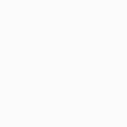
minutos. Salvio desmarcou na área Gonçalo Guedes e
o extremo mostrou classe ao fintar o guarda-redes
Fabricio antes de empurrar para a baliza. O Benfica
aumentou a vantagem aos 25 minutos, Nélson
Semedo recebeu a bola à entrada da área e disparou de
pé esquerdo, com a bola a embater com estrondo na
trave antes de entrar na baliza turca.
O 3-0 surgiu aos 32 minutos numa jogada incrível.
Pizzi marcou um livre e Kostas cabeceou à trave. O
grego voltar a acertar no ferro na recarga e a bola
sobrou para Salvio, que rematou de cabeça ao poste,
finalmente surgiu Ljubomir Fejsa a rematar para as
redes.
Şenol Güneş fez duas alterações na equipa da casa ao
intervalo, mas foi o Benfica que voltou a entrar melhor,
com Salvio a obrigar Fabricio a uma boa defesa aos 48
minutos. Cinco minutos depois Salvio desmarcou
Mitroglou, mas o remate do avançado saiu a rasar o