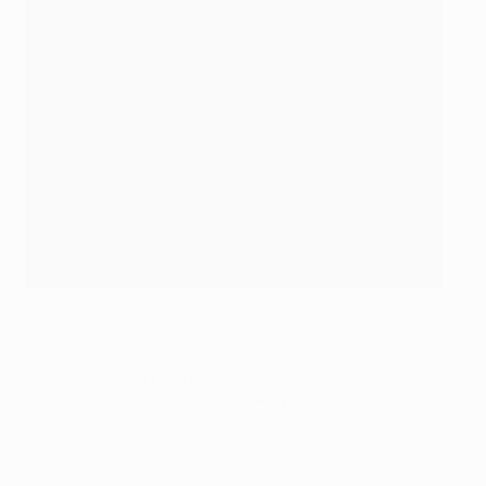
©AFP/Getty Images
© 1998-2026 UEFA. All rights reserved.
Última actualização: quarta-feira, 23 de novembro de 2016