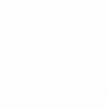
SUI
29
2
-
Xhemajli
16
SUI
28
1
1
Buckson
17
SUI
34
8
-
Moreira
18
SUI
27
3
-
Qerfozi
19
SUI
30
6
1
Gössi
20
SUI
29
7
1
Florin
20
SUI
38
3
-
Treinador
João Pinto
POR
* Suspensa até indicação em contrário. <a
href='https://pt.uefa.com/insideuefa/mediaservices/medi
148df3b7106d-c8b619c60f97-1000--fifa-uefa-suspendem-
equipas-e-seleccoes-russas-de-todas-as-prov/'>Mais
informações</a>