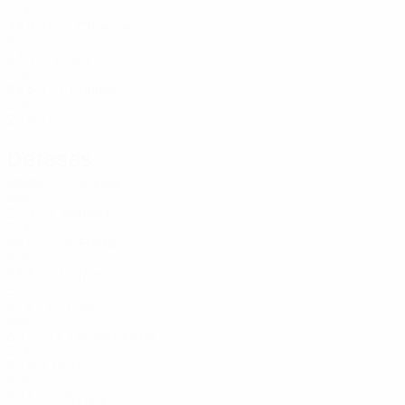
SUI
28
9
27
Charrier
12
SUI
27
4
-
Rey
12
SUI
24
3
9
Köppel
21
SUI
20
4
10
Defesas
Idade
MJ
G
Kägi
2
SUI
27
9
2
Reinert
3
SUI
28
4
-
de Freitas
5
SUI
33
3
-
Defrancisco
6
SUI
27
2
-
Kiser
11
SUI
30
3
-
Lanzendorfer
11
SUI
30
9
2
Rico
16
SUI
29
1
-
Bytyqi
19