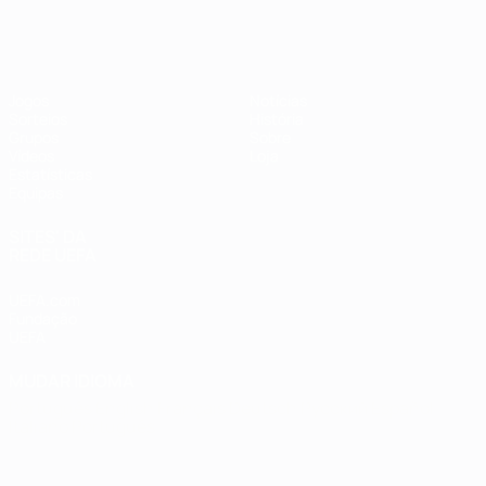
Futsal EURO
Jogos
Notícias
Sorteios
História
Grupos
Sobre
Vídeos
Loja
Estatísticas
Equipas
SITES' DA
REDE UEFA
UEFA.com
Fundação
UEFA
MUDAR IDIOMA
Português
English
Français
Deutsch
Русский
Español
Italiano
Português