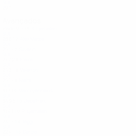
SUI
29
1
-
Avançados
Idade
MJ
G
S. Ljamalari
5
SUI
28
6
1
Alex Matos
7
SUI
25
1
-
Silverio
7
SUI
27
7
2
Freire
8
SUI
24
3
-
Valentim
8
SUI
25
1
-
Malta
8
SUI
31
7
1
Marcoyannakis
9
SUI
34
9
5
Uebelhart
10
SUI
31
4
1
R. Ljamalari
10
SUI
24
1
-
Jaggi
14
SUI
22
4
-
Garcia
16