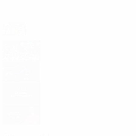
Outros destaques
Crónica e resumo: Hat-trick de Antonio Pérez
sela oitavo título da Espanha
Leia a análise do torneio (em inglês)
Futsal EURO 2026: os dez melhores
golos
Equipa do Torneio
Jogador do Torneio: Antonio Pérez