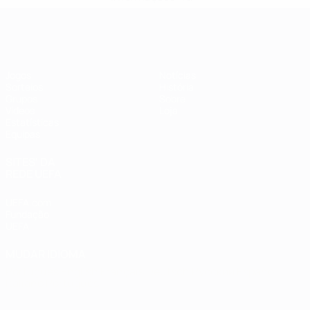
Futsal EURO
Jogos
Notícias
Sorteios
História
Grupos
Sobre
Vídeos
Loja
Estatísticas
Equipas
SITES' DA
REDE UEFA
UEFA.com
Fundação
UEFA
MUDAR IDIOMA
Português
English
Français
Deutsch
Русский
Español
Italiano
Português