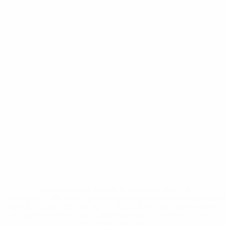
Destaque
05:17
02:42
00:48
01:12
10/02/2026
08/02/2026
08/02/2026
Futsal
Jogador
Futsal
08/02/2026
EURO:
do
Melhores
EURO
todos os
Torneio:
marcadore
2026: os
golos da
Antonio
do Futsal
dez
vitória
Pérez
EURO 202
melhores
da
golos
Espanha
* Suspensa até indicação em contrário. <a
href='https://pt.uefa.com/insideuefa/mediaservices/medi
148df3b7106d-c8b619c60f97-1000--fifa-uefa-suspendem-
equipas-e-seleccoes-russas-de-todas-as-prov/'>Mais
informações</a>