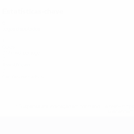
Estatísticas-chave
6
Jogos disputados
1
Golos
0,17 méd. por jogo
0
Assistências
0
Cartões vermelhos
* Suspensa até indicação em contrário. <a href='ht
suspendem-
Futsal EURO