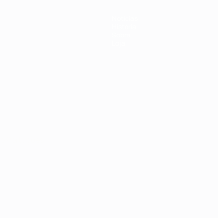
Notícias
História
Sobre
Loja
no
Português