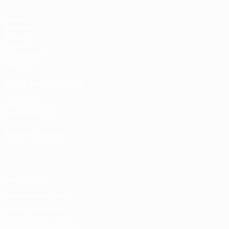
Jogos
Sorteios
Grupos
Vídeos
Estatísticas
Equipas
SITES' DA REDE UEFA
UEFA.com
Fundação UEFA
MUDAR IDIOMA
Português
English
Français
Deutsch
Русский
Español
Italia
Privacidade
Termos e condições
Política de cookies
Definições de cookies