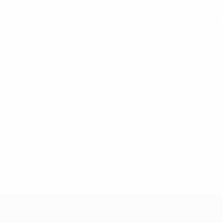
Ver todas as estatísticas
ews/0272-148df3b7106d-c8b619c60f97-1000--fifa-uefa-
rmações</a>