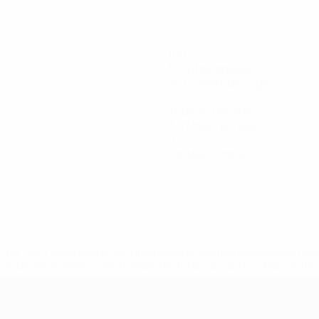
160
Minutos jogados
26,67 méd. por jogo
22
Total de remates
3,67 méd. por jogo
0
Cartões amarelos
tps://pt.uefa.com/insideuefa/mediaservices/mediareleases/n
equipas-e-seleccoes-russas-de-todas-as-prov/'>Mais info