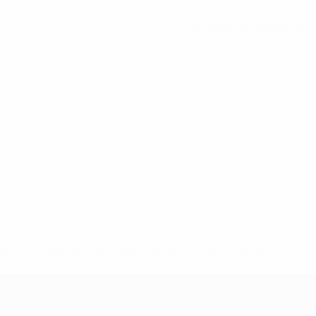
Ver todas as estatísticas
ews/0272-148df3b7106d-c8b619c60f97-1000--fifa-uefa-
rmações</a>