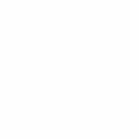
Notícias
História
Sobre
Loja
no
Português