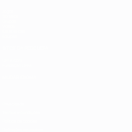
Jogos
Sorteios
Grupos
Vídeos
Estatísticas
Equipas
SITES' DA REDE UEFA
UEFA.com
Fundação UEFA
MUDAR IDIOMA
Português
English
Français
Deutsch
Русский
Español
Italia
Privacidade
Termos e condições
Política de cookies
Definições de cookies