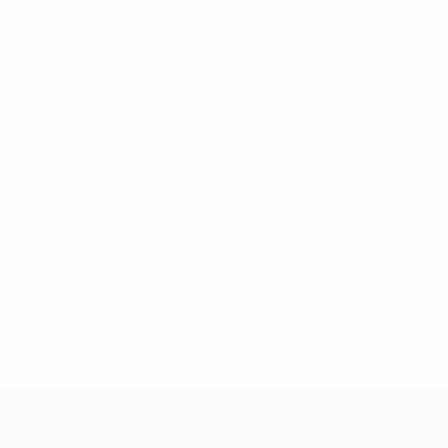
0
Cartões amarelos
tps://pt.uefa.com/insideuefa/mediaservices/mediareleases/n
equipas-e-seleccoes-russas-de-todas-as-prov/'>Mais info