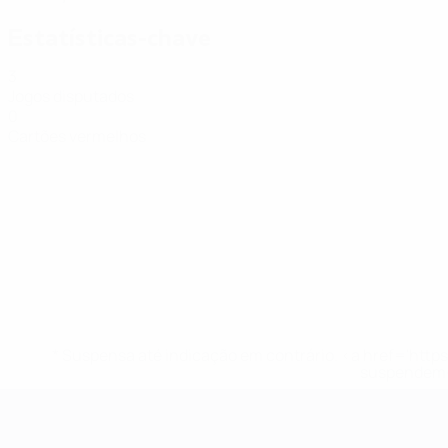
Estatísticas-chave
3
Jogos disputados
0
Cartões vermelhos
* Suspensa até indicação em contrário. <a href='ht
suspendem-
Futsal EURO