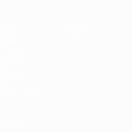
UEFA Sub-19 Feminino
Jogos
Notícias
Sorteios
Sobre
Vídeos
Equipas
SITES' DA
REDE UEFA
UEFA.com
Fundação
UEFA
MUDAR IDIOMA
Português
English
Français
Deutsch
Русский
Español
Italiano
Português
Privacidade