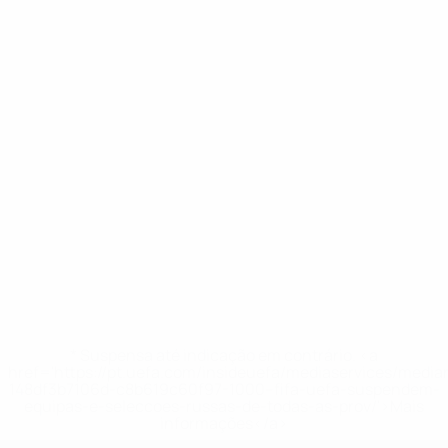
* Suspensa até indicação em contrário. <a
href='https://pt.uefa.com/insideuefa/mediaservices/medi
148df3b7106d-c8b619c60f97-1000--fifa-uefa-suspendem-
equipas-e-seleccoes-russas-de-todas-as-prov/'>Mais
informações</a>