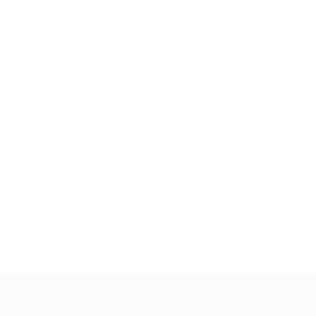
ews/0272-148df3b7106d-c8b619c60f97-1000--fifa-uefa-
rmações</a>