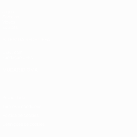
Jogos
Sorteios
Vídeos
Equipas
SITES' DA REDE UEFA
UEFA.com
Fundação UEFA
MUDAR IDIOMA
Português
English
Français
Deutsch
Русский
Español
Italia
Privacidade
Termos e condições
Política de cookies
Definições de cookies