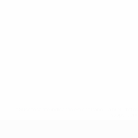
* Suspensa até indicação em contrário. <a href='ht
suspendem-
UEFA Sub-19 Feminino