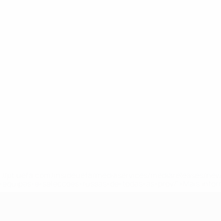
tps://pt.uefa.com/insideuefa/mediaservices/mediareleases/n
equipas-e-seleccoes-russas-de-todas-as-prov/'>Mais info