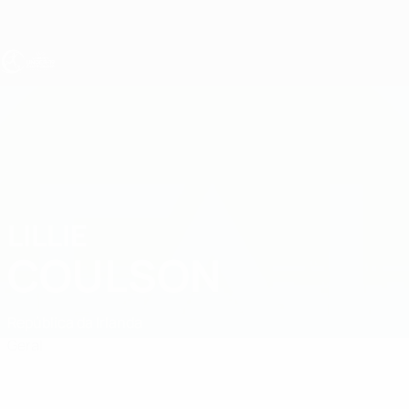
Saltar
para
o
conteúdo
principal
UEFA Sub-19 Feminino
LILLIE
Lillie Coulson Estatísticas
COULSON
República da Irlanda
Geral