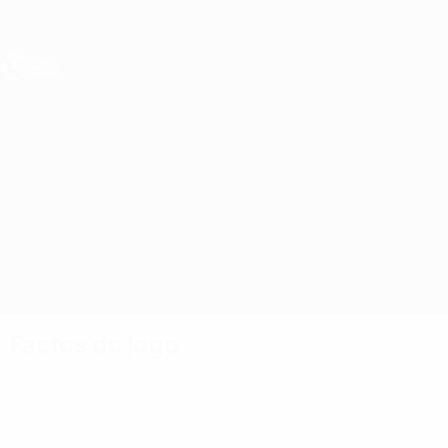
Saltar
para
o
conteúdo
principal
UEFA Sub-19 Feminino
República da Irlanda vs Alemanha
Geral
Actualizações
Informação do jogo
Factos do jogo