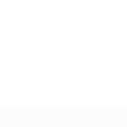
ews/0272-148df3b7106d-c8b619c60f97-1000--fifa-uefa-
rmações</a>