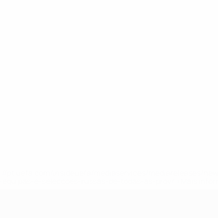
tps://pt.uefa.com/insideuefa/mediaservices/mediareleases/n
equipas-e-seleccoes-russas-de-todas-as-prov/'>Mais info