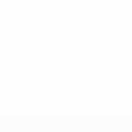
* Suspensa até indicação em contrário. <a href='ht
suspendem-
UEFA Sub-19 Feminino