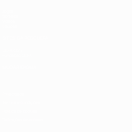
Jogos
Sorteios
Vídeos
Equipas
SITES' DA REDE UEFA
UEFA.com
Fundação UEFA
MUDAR IDIOMA
Português
English
Français
Deutsch
Русский
Español
Italia
Privacidade
Termos e condições
Política de cookies
Definições de cookies