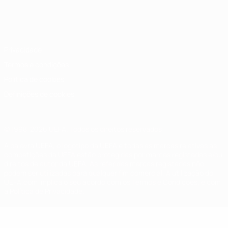
Português
English
Français
Deutsch
Русский
Español
Italiano
Português
Privacidade
Termos e condições
Política de cookies
Definições de cookies
© 1998-2026 UEFA. Todos os direitos reservados
A palavra UEFA, o logótipo da UEFA e todas as marcas relativas às
competições da UEFA estão protegidas por marcas registadas e/ou
direitos de autor da UEFA. As referidas marcas registadas não
podem ser utilizadas para qualquer fim comercial. A utilização do
UEFA.com implica o seu acordo com os Termos e Condições, e com
a Política de Privacidade.