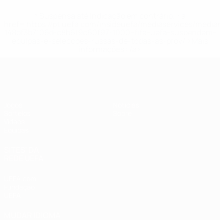
* Suspensa até indicação em contrário. <a
href='https://pt.uefa.com/insideuefa/mediaservices/medi
148df3b7106d-c8b619c60f97-1000--fifa-uefa-suspendem-
equipas-e-seleccoes-russas-de-todas-as-prov/'>Mais
informações</a>
UEFA Sub-19 Feminino
Jogos
Notícias
Sorteios
Sobre
Vídeos
Equipas
SITES' DA
REDE UEFA
UEFA.com
Fundação
UEFA
MUDAR IDIOMA