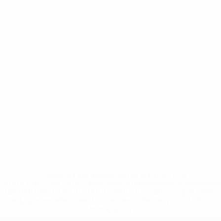
* Suspensa até indicação em contrário. <a
href='https://pt.uefa.com/insideuefa/mediaservices/medi
148df3b7106d-c8b619c60f97-1000--fifa-uefa-suspendem-
equipas-e-seleccoes-russas-de-todas-as-prov/'>Mais
informações</a>