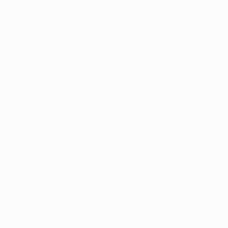
UEFA Sub-19 Feminino
Jogos
Notícias
Sorteios
Sobre
Vídeos
Equipas
SITES' DA
REDE UEFA
UEFA.com
Fundação
UEFA
MUDAR IDIOMA
Português
English
Français
Deutsch
Русский
Español
Italiano
Português
Privacidade