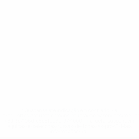
* Suspensa até indicação em contrário. <a
href='https://pt.uefa.com/insideuefa/mediaservices/medi
148df3b7106d-c8b619c60f97-1000--fifa-uefa-suspendem-
equipas-e-seleccoes-russas-de-todas-as-prov/'>Mais
informações</a>