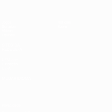
UEFA Sub-19 Feminino
Jogos
Notícias
Sorteios
Sobre
Vídeos
Equipas
SITES' DA
REDE UEFA
UEFA.com
Fundação
UEFA
MUDAR IDIOMA
Português
English
Français
Deutsch
Русский
Español
Italiano
Português
Privacidade